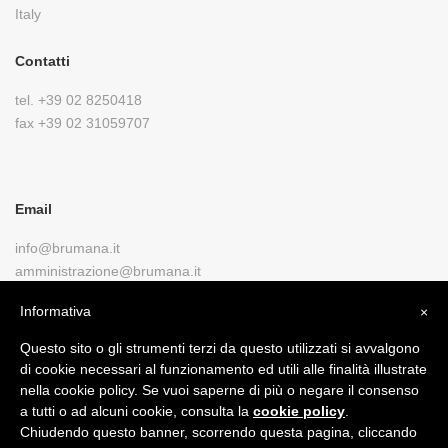
Italy
Contatti
tel.
+39 02 8250418
fax
+39 02 31059707
Email
info@brumana.it
amministrazione@brumana.it
PEC
Informativa
×
fllibrumanasnc@alapec.it
Questo sito o gli strumenti terzi da questo utilizzati si avvalgono
di cookie necessari al funzionamento ed utili alle finalità illustrate
nella cookie policy. Se vuoi saperne di più o negare il consenso
a tutti o ad alcuni cookie, consulta la
cookie policy
.
Chiudendo questo banner, scorrendo questa pagina, cliccando