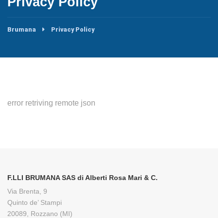
Privacy Policy
Brumana
Privacy Policy
error retriving remote json
F.LLI BRUMANA SAS di Alberti Rosa Mari & C.
Via Brenta, 9
Quinto de’ Stampi
20089, Rozzano (MI)